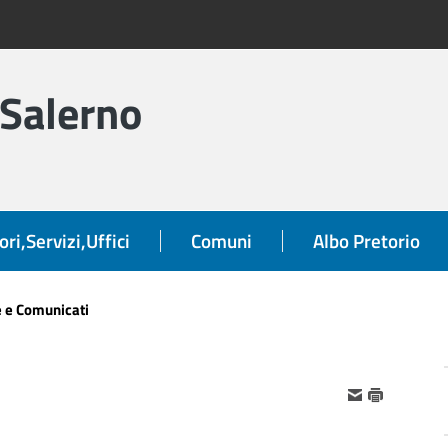
 Salerno
ori,Servizi,Uffici
Comuni
Albo Pretorio
e e Comunicati