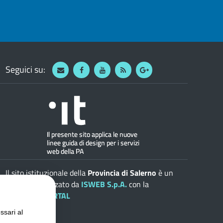
Seguici su:
Webmail
Facebook
Youtube
RSS
Google
Il sito istituzionale della
Provincia di Salerno
è un
progetto realizzato da
ISWEB S.p.A.
con la
soluzione
ePORTAL
ssari al