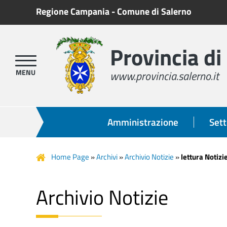
Regione Campania
-
Comune di Salerno
Provincia di
www.provincia.salerno.it
Amministrazione
Sett
Home Page
»
Archivi
»
Archivio Notizie
»
lettura Notizi
Archivio Notizie