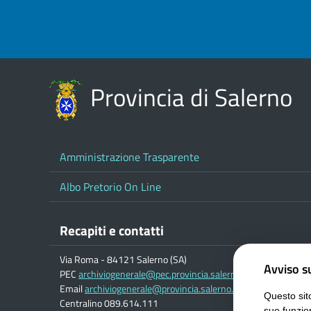
Provincia di Salerno
Amministrazione Trasparente
Albo Pretorio On Line
Recapiti e contatti
Via Roma - 84121 Salerno (SA)
Avviso su
PEC
archiviogenerale@pec.provincia.salerno.it
Email
archiviogenerale@provincia.salerno.it
Questo sito
Centralino 089.614.111
suo funzio