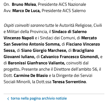
On.
Bruno Molea
, Presidente AiCS Nazionale
Avv.
Marco De Luca,
Presidente AiCS Salerno
Ospiti coinvolti saranno
tutte le Autorità Religiose, Civili
e Militari della Provincia, il
Sindaco di Salerno
Vincenzo Napoli
e i Sindaci dei Comuni, di
Mercato
San Severino Antonio Somma,
di
Fisciano Vincenzo
Sessa,
di
Siano Giorgio Marchese,
di
Bracigliano
Giovanni Iuliano,
di
Calvanico Francesco Gismondi,
e
di
Baronissi Gianfranco Valiante,
coinvolti dal
progetto
.
Presente anche il Direttore dell’ambito S6, il
Dott.
Carmine De Blasio
e la Dirigente dei Servizi
Sociali Minorili, la Dott.ssa
Teresa Sorrentino
.
torna nella pagina archivio notizie