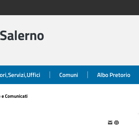
 Salerno
ori,Servizi,Uffici
Comuni
Albo Pretorio
e e Comunicati