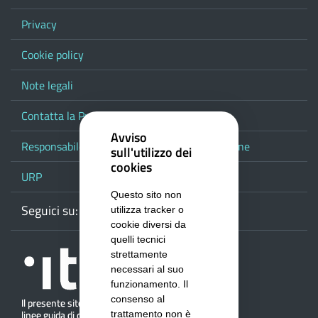
Privacy
Cookie policy
Note legali
Contatta la Provincia
Avviso
Responsabile del procedimento di pubblicazione
sull'utilizzo dei
cookies
URP
Questo sito non
Seguici su:
Webmail
Facebook
Youtube
RSS
Google
utilizza tracker o
cookie diversi da
quelli tecnici
strettamente
necessari al suo
funzionamento. Il
consenso al
trattamento non è