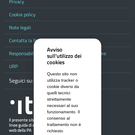
Privacy
Cookie policy
Note legali
Contatta la Provincia
Avviso
Responsabile del procedimento di pubblicazione
sull'utilizzo dei
cookies
URP
Questo sito non
Seguici su:
Webmail
Facebook
Youtube
RSS
Google
utilizza tracker o
cookie diversi da
quelli tecnici
strettamente
necessari al suo
funzionamento. Il
consenso al
trattamento non è
richiesto.