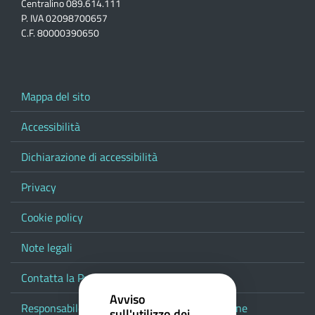
Centralino 089.614.111
P. IVA 02098700657
C.F. 80000390650
Mappa del sito
Accessibilità
Dichiarazione di accessibilità
Privacy
Cookie policy
Note legali
Contatta la Provincia
Avviso
Responsabile del procedimento di pubblicazione
sull'utilizzo dei