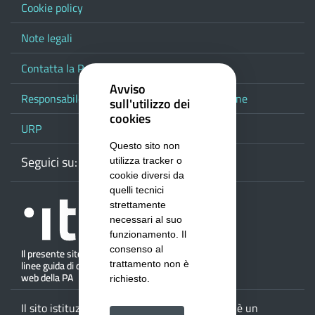
Cookie policy
Note legali
Contatta la Provincia
Avviso
Responsabile del procedimento di pubblicazione
sull'utilizzo dei
cookies
URP
Questo sito non
Seguici su:
Webmail
Facebook
Youtube
RSS
Google
utilizza tracker o
cookie diversi da
quelli tecnici
strettamente
necessari al suo
funzionamento. Il
consenso al
trattamento non è
richiesto.
Il sito istituzionale della
Provincia di Salerno
è un