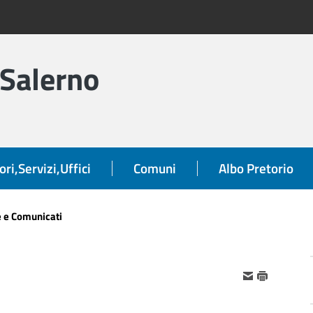
 Salerno
ori,Servizi,Uffici
Comuni
Albo Pretorio
e e Comunicati