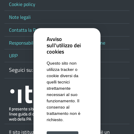
Cookie policy
Note legali
Contatta la Provincia
Avviso
Responsabile del procedimento di pubblicazione
sull'utilizzo dei
cookies
URP
Questo sito non
Seguici su:
Webmail
Facebook
Youtube
RSS
Google
utilizza tracker o
cookie diversi da
quelli tecnici
strettamente
necessari al suo
funzionamento. Il
consenso al
trattamento non è
richiesto.
Il sito istituzionale della
Provincia di Salerno
è un