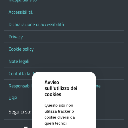
Accessibilità
Dichiarazione di accessibilità
Privacy
Cookie policy
Note legali
Contatta la Provincia
Avviso
Responsabile del procedimento di pubblicazione
sull'utilizzo dei
cookies
URP
Questo sito non
Seguici su:
Webmail
Facebook
Youtube
RSS
Google
utilizza tracker o
cookie diversi da
quelli tecnici