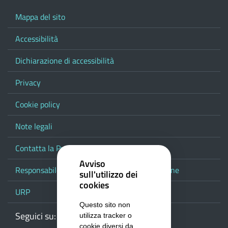
Mappa del sito
Accessibilità
Dichiarazione di accessibilità
Privacy
Cookie policy
Note legali
Contatta la Provincia
Avviso
Responsabile del procedimento di pubblicazione
sull'utilizzo dei
cookies
URP
Questo sito non
Seguici su:
Webmail
Facebook
Youtube
RSS
Google
utilizza tracker o
cookie diversi da