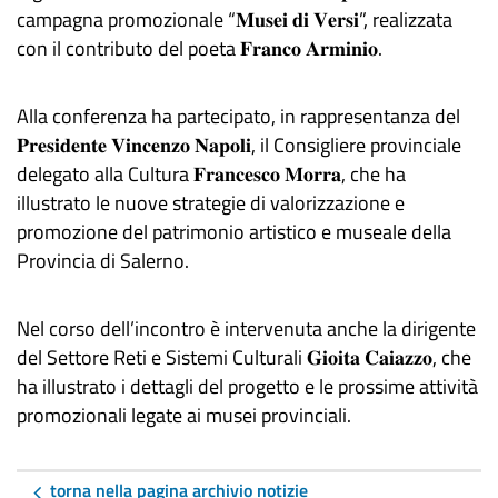
campagna promozionale “𝐌𝐮𝐬𝐞𝐢 𝐝𝐢 𝐕𝐞𝐫𝐬𝐢”, realizzata
con il contributo del poeta 𝐅𝐫𝐚𝐧𝐜𝐨 𝐀𝐫𝐦𝐢𝐧𝐢𝐨.
Alla conferenza ha partecipato, in rappresentanza del
𝐏𝐫𝐞𝐬𝐢𝐝𝐞𝐧𝐭𝐞 𝐕𝐢𝐧𝐜𝐞𝐧𝐳𝐨 𝐍𝐚𝐩𝐨𝐥𝐢, il Consigliere provinciale
delegato alla Cultura 𝐅𝐫𝐚𝐧𝐜𝐞𝐬𝐜𝐨 𝐌𝐨𝐫𝐫𝐚, che ha
illustrato le nuove strategie di valorizzazione e
promozione del patrimonio artistico e museale della
Provincia di Salerno.
Nel corso dell’incontro è intervenuta anche la dirigente
del Settore Reti e Sistemi Culturali 𝐆𝐢𝐨𝐢𝐭𝐚 𝐂𝐚𝐢𝐚𝐳𝐳𝐨, che
ha illustrato i dettagli del progetto e le prossime attività
promozionali legate ai musei provinciali.
torna nella pagina archivio notizie