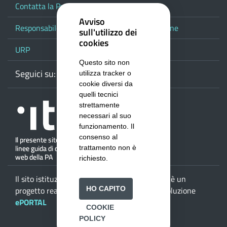
Contatta la Provincia
Avviso
Responsabile del procedimento di pubblicazione
sull'utilizzo dei
cookies
URP
Questo sito non
Seguici su:
Webmail
Facebook
Youtube
RSS
Google
utilizza tracker o
cookie diversi da
quelli tecnici
strettamente
necessari al suo
funzionamento. Il
consenso al
trattamento non è
richiesto.
Il sito istituzionale della
Provincia di Salerno
è un
HO CAPITO
progetto realizzato da
ISWEB S.p.A.
con la soluzione
ePORTAL
COOKIE
POLICY