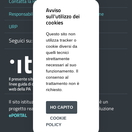
Contatta la Provincia
Avviso
Responsabile del procedimento di pubblicazione
sull'utilizzo dei
cookies
URP
Questo sito non
Seguici su:
Webmail
Facebook
Youtube
RSS
Google
utilizza tracker o
cookie diversi da
quelli tecnici
strettamente
necessari al suo
funzionamento. Il
consenso al
trattamento non è
richiesto.
Il sito istituzionale della
Provincia di Salerno
è un
progetto realizzato da
ISWEB S.p.A.
con la soluzione
HO CAPITO
ePORTAL
COOKIE
POLICY