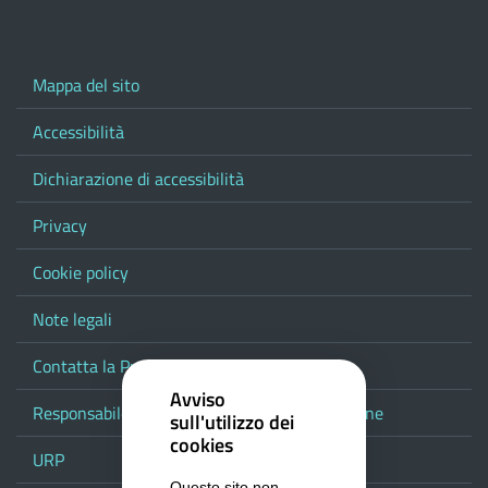
Mappa del sito
Accessibilità
Dichiarazione di accessibilità
Privacy
Cookie policy
Note legali
Contatta la Provincia
Avviso
Responsabile del procedimento di pubblicazione
sull'utilizzo dei
cookies
URP
Questo sito non