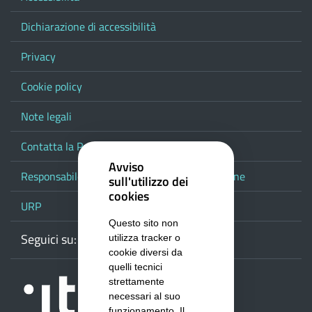
Dichiarazione di accessibilità
Privacy
Cookie policy
Note legali
Contatta la Provincia
Avviso
Responsabile del procedimento di pubblicazione
sull'utilizzo dei
cookies
URP
Questo sito non
Seguici su:
Webmail
Facebook
Youtube
RSS
Google
utilizza tracker o
cookie diversi da
quelli tecnici
strettamente
necessari al suo
funzionamento. Il