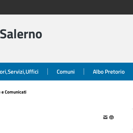
 Salerno
ori,Servizi,Uffici
Comuni
Albo Pretorio
e e Comunicati