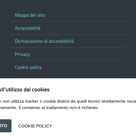
Mappa del sito
Accessibilità
Dichiarazione di accessibilità
Privacy
Cookie policy
Note legali
ll'utilizzo dei cookies
Contatta la Provincia
 non utilizza tracker o cookie diversi da quelli tecnici strettamente nece
Responsabile del procedimento di pubblicazione
namento. Il consenso al trattamento non è richiesto.
URP
ITO
COOKIE POLICY