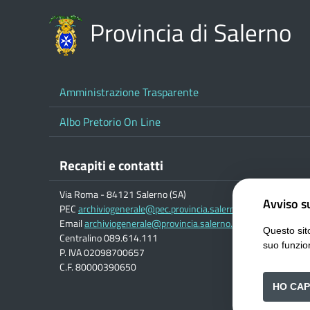
Provincia di Salerno
Amministrazione Trasparente
Albo Pretorio On Line
Recapiti e contatti
Via Roma - 84121 Salerno (SA)
Avviso su
PEC
archiviogenerale@pec.provincia.salerno.it
Email
archiviogenerale@provincia.salerno.it
Questo sito
Centralino 089.614.111
suo funzio
P. IVA 02098700657
C.F. 80000390650
HO CAP