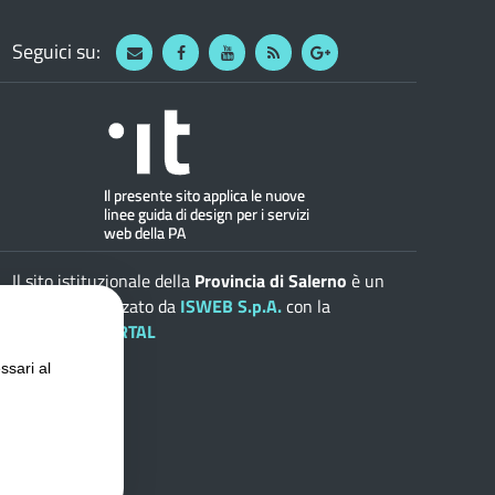
Seguici su:
Webmail
Facebook
Youtube
RSS
Google
Il sito istituzionale della
Provincia di Salerno
è un
progetto realizzato da
ISWEB S.p.A.
con la
soluzione
ePORTAL
ssari al