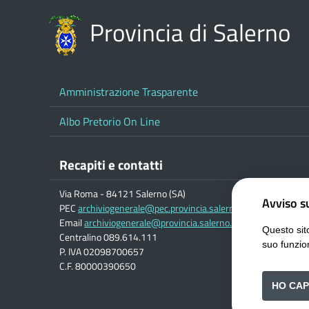
Provincia di Salerno
Amministrazione Trasparente
Albo Pretorio On Line
Recapiti e contatti
Via Roma - 84121 Salerno (SA)
Avviso su
PEC
archiviogenerale@pec.provincia.salerno.it
Email
archiviogenerale@provincia.salerno.it
Questo sito
Centralino 089.614.111
suo funzio
P. IVA 02098700657
C.F. 80000390650
HO CAP