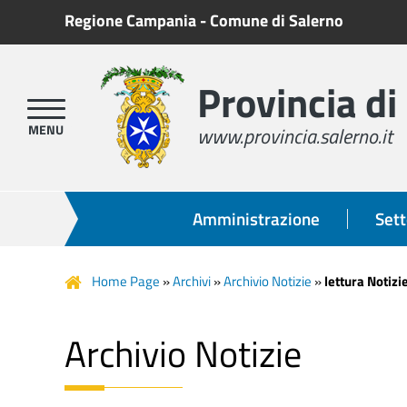
Regione Campania
-
Comune di Salerno
Provincia di
www.provincia.salerno.it
Amministrazione
Sett
Home Page
»
Archivi
»
Archivio Notizie
»
lettura Notizi
Archivio Notizie