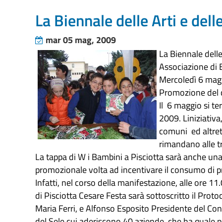
La Biennale delle Arti e del
mar 05 mag, 2009
La Biennale delle
Associazione di E
Mercoledì 6 maggi
Promozione del c
Il 6 maggio si te
2009. Liniziativa
comuni ed altret
rimandano alle tr
La tappa di W i Bambini a Pisciotta sarà anche un
promozionale volta ad incentivare il consumo di pr
Infatti, nel corso della manifestazione, alle ore 1
di Pisciotta Cesare Festa sarà sottoscritto il Prot
Maria Ferri, e Alfonso Esposito Presidente del Conso
del Sele cui aderiscono 40 aziende, che ha quale p