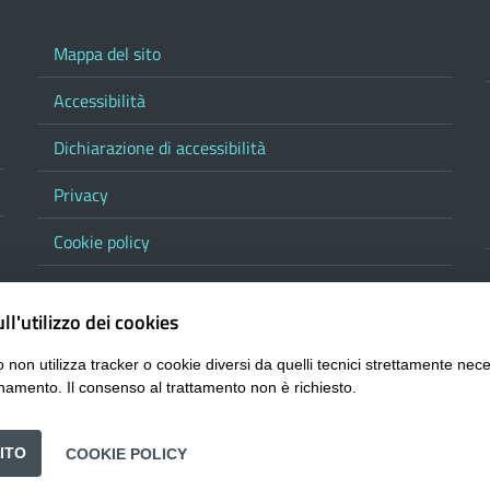
Mappa del sito
Accessibilità
Dichiarazione di accessibilità
Privacy
Cookie policy
Note legali
ll'utilizzo dei cookies
Contatta la Provincia
 non utilizza tracker o cookie diversi da quelli tecnici strettamente nece
Responsabile del procedimento di pubblicazione
namento. Il consenso al trattamento non è richiesto.
URP
ITO
COOKIE POLICY