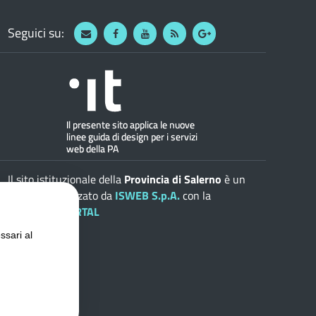
Seguici su:
Webmail
Facebook
Youtube
RSS
Google
Il sito istituzionale della
Provincia di Salerno
è un
progetto realizzato da
ISWEB S.p.A.
con la
soluzione
ePORTAL
ssari al