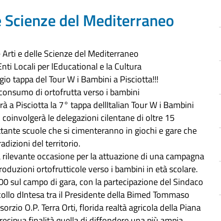
le Scienze del Mediterraneo
 Arti e delle Scienze del Mediterraneo
nti Locali per lEducational e la Cultura
o tappa del Tour W i Bambini a Pisciotta!!!
onsumo di ortofrutta verso i bambini
rrà a Pisciotta la 7° tappa dellItalian Tour W i Bambini
, coinvolgerà le delegazioni cilentane di oltre 15
tante scuole che si cimenteranno in giochi e gare che
adizioni del territorio.
a rilevante occasione per la attuazione di una campagna
oduzioni ortofrutticole verso i bambini in età scolare.
1.00 sul campo di gara, con la partecipazione del Sindaco
ocollo dIntesa tra il Presidente della Bimed Tommaso
rzio O.P. Terra Orti, florida realtà agricola della Piana
recipua finalità quella di diffondere una più ampia