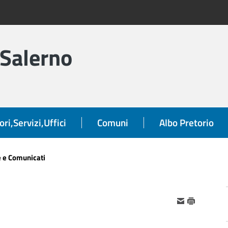
 Salerno
ori,Servizi,Uffici
Comuni
Albo Pretorio
e e Comunicati