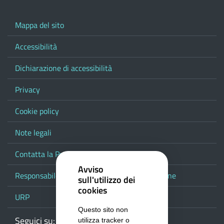
Mappa del sito
Accessibilità
Dichiarazione di accessibilità
Privacy
Cookie policy
Note legali
Contatta la Provincia
Avviso
Responsabile del procedimento di pubblicazione
sull'utilizzo dei
cookies
URP
Questo sito non
Seguici su:
Webmail
Facebook
Youtube
RSS
Google
utilizza tracker o