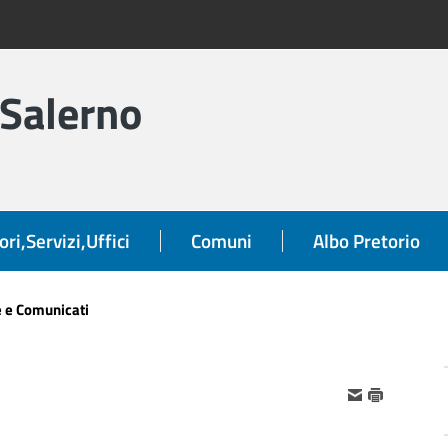
 Salerno
ori,Servizi,Uffici
Comuni
Albo Pretorio
e e Comunicati