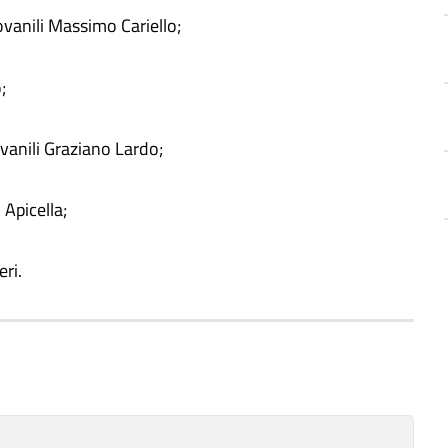
ovanili Massimo Cariello;
;
ovanili Graziano Lardo;
Apicella;
eri.