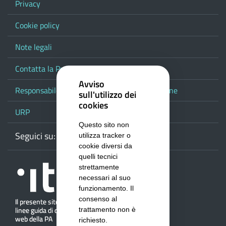
Privacy
Cookie policy
Note legali
Contatta la Provincia
Avviso
Responsabile del procedimento di pubblicazione
sull'utilizzo dei
cookies
URP
Questo sito non
Seguici su:
Webmail
Facebook
Youtube
RSS
Google
utilizza tracker o
cookie diversi da
quelli tecnici
strettamente
necessari al suo
funzionamento. Il
consenso al
trattamento non è
richiesto.