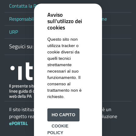
Contatta la Provincia
Avviso
Responsabile del procedimento di pubblicazione
sull'utilizzo dei
cookies
URP
Questo sito non
Seguici su:
Webmail
Facebook
Youtube
RSS
Google
utilizza tracker o
cookie diversi da
quelli tecnici
strettamente
necessari al suo
funzionamento. Il
consenso al
trattamento non è
richiesto.
Il sito istituzionale della
Provincia di Salerno
è un
HO CAPITO
progetto realizzato da
ISWEB S.p.A.
con la soluzione
ePORTAL
COOKIE
POLICY