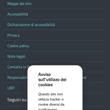
Mappa del sito
Accessibilità
Dichiarazione di accessibilità
Privacy
Cookie policy
Note legali
Contatta la Provincia
Avviso
Responsabile del procedimento di pubblicazione
sull'utilizzo dei
cookies
URP
Questo sito non
Seguici su:
Webmail
Facebook
Youtube
RSS
Google
utilizza tracker o
cookie diversi da
quelli tecnici