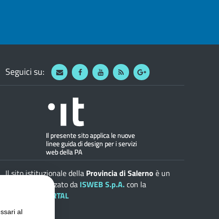
Seguici su:
Webmail
Facebook
Youtube
RSS
Google
Il sito istituzionale della
Provincia di Salerno
è un
progetto realizzato da
ISWEB S.p.A.
con la
soluzione
ePORTAL
ssari al