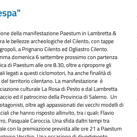
espa"
izione della manifestazione Paestum in Lambretta &
tra le bellezze archeologiche del Cilento, con tappe
Agropoli, a Prignano Cilento ed Ogliastro Cilento.
gramma domenica 6 settembre prossimo con partenza
ca di Paestum alle ore 8.30, oltre a riproporre gli
ali legati a questi ciclomotori, ha anche finalità di
 del territorio cilentano. La manifestazione è
ciazione culturale La Rosa di Pesto e dal Lambretta
cio ed il patrocinio della Provincia di Salerno. Un
tagonisti, oltre agli appassionati dei vecchi modelli di
iali che hanno risposto allinvito, tra i quali: Flavio
ro, Pasquale Caroccia. Una sfida daltri tempi tra
nale con la premiazione prevista alle ore 21 a Paestum
Antonio Vecchio. Una occasione di divertimento