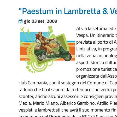
"Paestum in Lambretta & V
gio 03 set, 2009
Al via la settima ed
Vespa. Un itinerario 
previste al porto di 
Liniziativa, in pro
nella zona archeologi
aspetti storico cultur
promozione turistica
organizzata dallAsso
club Campania, con il sostegno del Comune di Capac
raduno che ha il sapore daltri tempi e che vedrà pro
scooter, anche alcuni assessori e consiglieri provinc
Meola, Mario Miano, Alberico Gambino, Attilio Pier
vespisti e lambrettisti che avrà il suo momento fi
in memoria del Presidente della BCC di Capaccio 