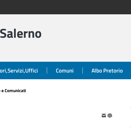
 Salerno
ori,Servizi,Uffici
Comuni
Albo Pretorio
e e Comunicati