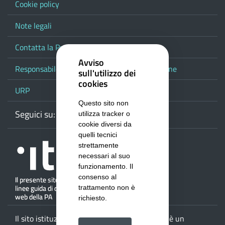
Cookie policy
Note legali
Contatta la Provincia
Avviso
Responsabile del procedimento di pubblicazione
sull'utilizzo dei
cookies
URP
Questo sito non
Seguici su:
Webmail
Facebook
Youtube
RSS
Google
utilizza tracker o
cookie diversi da
quelli tecnici
strettamente
necessari al suo
funzionamento. Il
consenso al
trattamento non è
richiesto.
Il sito istituzionale della
Provincia di Salerno
è un