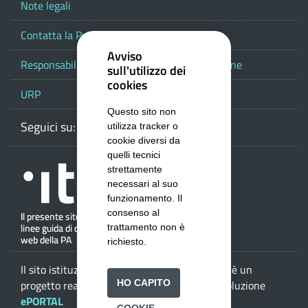
Note legali
Contatta la Provincia
Avviso
Responsabile del procedimento di pubblicazione
sull'utilizzo dei
cookies
URP
Questo sito non
Seguici su:
Webmail
Facebook
Youtube
RSS
Google
utilizza tracker o
cookie diversi da
quelli tecnici
strettamente
necessari al suo
funzionamento. Il
consenso al
trattamento non è
richiesto.
Il sito istituzionale della
Provincia di Salerno
è un
progetto realizzato da
ISWEB S.p.A.
con la soluzione
HO CAPITO
ePORTAL
COOKIE