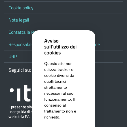
Cookie policy
Note legali
Contatta la Provincia
Avviso
Responsabile del procedimento di pubblicazione
sull'utilizzo dei
cookies
URP
Questo sito non
Seguici su:
Webmail
Facebook
Youtube
RSS
Google
utilizza tracker o
cookie diversi da
quelli tecnici
strettamente
necessari al suo
funzionamento. Il
consenso al
trattamento non è
richiesto.