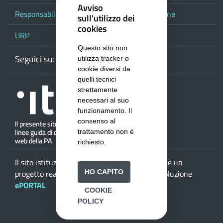
Avviso
Responsabile del procedimento di pubblicazione
sull'utilizzo dei
cookies
URP
Questo sito non
Seguici su:
Webmail
Facebook
Youtube
RSS
Google
utilizza tracker o
cookie diversi da
quelli tecnici
strettamente
necessari al suo
funzionamento. Il
consenso al
trattamento non è
richiesto.
Il sito istituzionale della
Provincia di Salerno
è un
HO CAPITO
progetto realizzato da
ISWEB S.p.A.
con la soluzione
ePORTAL
COOKIE
POLICY