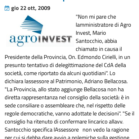
gio 22 ott, 2009
"Non mi pare che
lamministratore di Agro
Invest, Mario
Santocchio, abbia
chiamato in causa il
Presidente della Provincia, On. Edmondo Cirielli, in un
presunto tentativo di delegittimazione del CdA della
società, come riportato da alcuni quotidiani". Lo
dichiara lassessore al Patrimonio, Adriano Bellacosa.
"La Provincia, allo stato aggiunge Bellacosa non ha
diretta rappresentanza nel consiglio della società: è in
sede consiliare o assembleare che, nel rispetto delle
regole democratiche, vanno adottate le decisioni". "Se il
consiglio ha ritenuto di confermare lincarico allavv.
Santocchio specifica lAssessore non vedo la ragione
per cui si debba dare avvio a polemiche sulla gestione