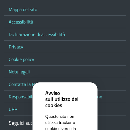
Mappa del sito
Accessibilità
Dichiarazione di accessibilità
Privacy
Cookie policy
Note legali
Contatta la Provincia
Avviso
Responsabile del procedimento di pubblicazione
sull'utilizzo dei
cookies
URP
Questo sito non
Seguici su:
Webmail
Facebook
Youtube
RSS
Google
utilizza tracker o
cookie diversi da