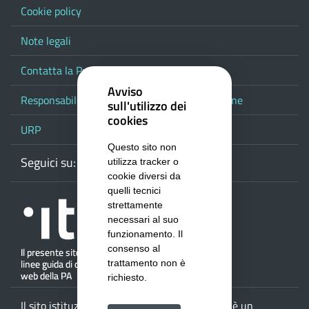
Cookie policy
Note legali
Contatta la Provincia
Avviso
Responsabile del procedimento di pubblicazione
sull'utilizzo dei
cookies
URP
Questo sito non
Seguici su:
Webmail
Facebook
Youtube
RSS
Google
utilizza tracker o
cookie diversi da
quelli tecnici
strettamente
necessari al suo
funzionamento. Il
consenso al
trattamento non è
richiesto.
Il sito istituzionale della
Provincia di Salerno
è un