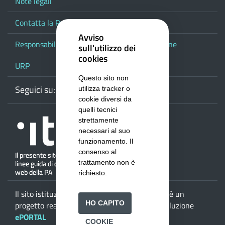
Note legali
Contatta la Provincia
Avviso
Responsabile del procedimento di pubblicazione
sull'utilizzo dei
cookies
URP
Questo sito non
Seguici su:
Webmail
Facebook
Youtube
RSS
Google
utilizza tracker o
cookie diversi da
quelli tecnici
strettamente
necessari al suo
funzionamento. Il
consenso al
trattamento non è
richiesto.
Il sito istituzionale della
Provincia di Salerno
è un
HO CAPITO
progetto realizzato da
ISWEB S.p.A.
con la soluzione
ePORTAL
COOKIE