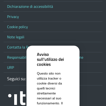
Dichiarazione di accessibilità
Privacy
Cookie policy
Note legali
Contatta la Provincia
Avviso
Responsabile del procedimento di pubblicazione
sull'utilizzo dei
cookies
URP
Questo sito non
Seguici su:
Webmail
Facebook
Youtube
RSS
Google
utilizza tracker o
cookie diversi da
quelli tecnici
strettamente
necessari al suo
funzionamento. Il