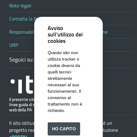
Note legali
Contatta la Provincia
Avviso
Responsabile del procedimento di pubblicazione
sull'utilizzo dei
cookies
URP
Questo sito non
Seguici su:
Webmail
Facebook
Youtube
RSS
Google
utilizza tracker o
cookie diversi da
quelli tecnici
strettamente
necessari al suo
funzionamento. Il
consenso al
trattamento non è
richiesto.
Il sito istituzionale della
Provincia di Salerno
è un
HO CAPITO
progetto realizzato da
ISWEB S.p.A.
con la soluzione