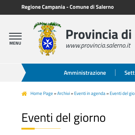
Regione Campania
-
Comune di Salerno
Provincia di
www.provincia.salerno.it
Amministrazione
Sett
Home Page
»
Archivi
»
Eventi in agenda
»
Eventi del gi
Eventi del giorno