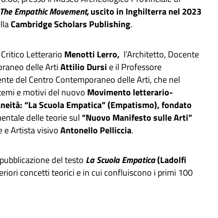
The Empathic Movement,
uscito in Inghilterra nel 2023
lla
Cambridge Scholars Publishing
.
 Critico Letterario
Menotti Lerro,
l’Architetto, Docente
oraneo delle Arti
Attilio Dursi
e il Professore
idente del Centro Contemporaneo delle Arti, che nel
temi e motivi del nuovo
Movimento letterario-
raneità: “La Scuola Empatica” (Empatismo), fondato
ntale delle teorie sul
“Nuovo Manifesto sulle Arti”
 e Artista visivo
Antonello Pelliccia
.
pubblicazione del testo
La Scuola Empatica
(Ladolfi
iori concetti teorici e in cui confluiscono i primi 100