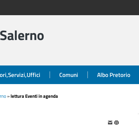
 Salerno
ori,Servizi,Uffici
Comuni
Albo Pretorio
orno
»
lettura Eventi in agenda