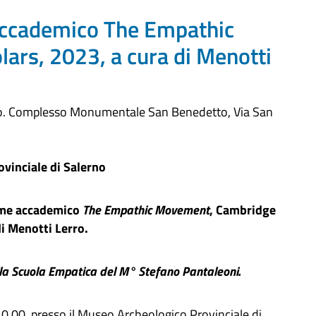
accademico The Empathic
rs, 2023, a cura di Menotti
no. Complesso Monumentale San Benedetto, Via San
vinciale di Salerno
ume accademico
The Empathic Movement
, Cambridge
di Menotti Lerro.
della Scuola Empatica del M° Stefano Pantaleoni.
10.00, presso il Museo Archeologico Provinciale di