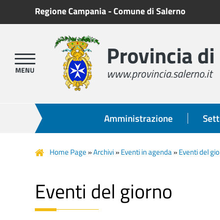
Regione Campania
-
Comune di Salerno
Provincia di
www.provincia.salerno.it
Amministrazione
Sett
Home Page
»
Archivi
»
Eventi in agenda
»
Eventi del gi
Eventi del giorno