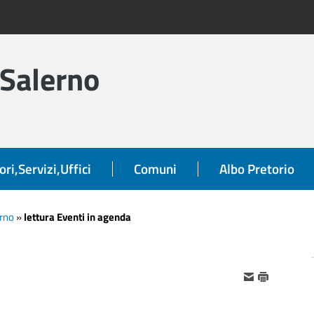
 Salerno
ori,Servizi,Uffici
Comuni
Albo Pretorio
orno
»
lettura Eventi in agenda