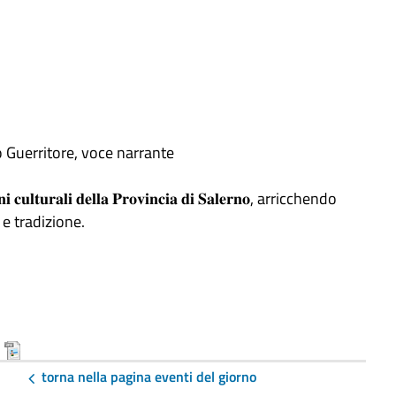
ontano Guerritore, voce narrante
𝐚𝐥𝐢 𝐝𝐞𝐥𝐥𝐚 𝐏𝐫𝐨𝐯𝐢𝐧𝐜𝐢𝐚 𝐝𝐢 𝐒𝐚𝐥𝐞𝐫𝐧𝐨, arricchendo
 e tradizione.
)
torna nella pagina eventi del giorno