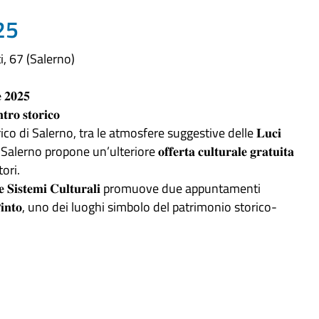
25
, 67 (Salerno)
 𝟐𝟎𝟐𝟓
𝐭𝐫𝐨 𝐬𝐭𝐨𝐫𝐢𝐜𝐨
co di Salerno, tra le atmosfere suggestive delle 𝐋𝐮𝐜𝐢
Salerno propone un’ulteriore 𝐨𝐟𝐟𝐞𝐫𝐭𝐚 𝐜𝐮𝐥𝐭𝐮𝐫𝐚𝐥𝐞 𝐠𝐫𝐚𝐭𝐮𝐢𝐭𝐚
tori.
𝐞𝐭𝐢 𝐞 𝐒𝐢𝐬𝐭𝐞𝐦𝐢 𝐂𝐮𝐥𝐭𝐮𝐫𝐚𝐥𝐢 promuove due appuntamenti
𝐚𝐳𝐳𝐨 𝐏𝐢𝐧𝐭𝐨, uno dei luoghi simbolo del patrimonio storico-