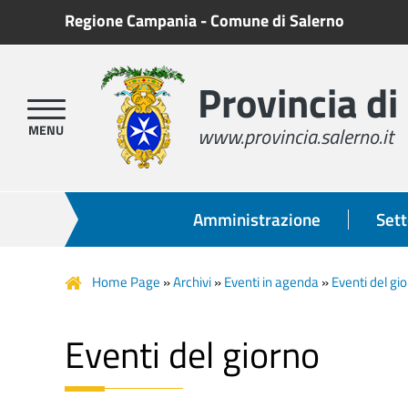
Regione Campania
-
Comune di Salerno
Provincia di
www.provincia.salerno.it
Amministrazione
Sett
Home Page
»
Archivi
»
Eventi in agenda
»
Eventi del gi
Eventi del giorno