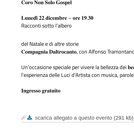
𝐂𝐨𝐫𝐨 𝐍𝐨𝐧 𝐒𝐨𝐥𝐨 𝐆𝐨𝐬𝐩𝐞𝐥
𝐋𝐮𝐧𝐞𝐝𝐢̀ 𝟐𝟐 𝐝𝐢𝐜𝐞𝐦𝐛𝐫𝐞 – 𝐨𝐫𝐞 𝟏𝟗.𝟑𝟎
Racconti sotto l’albero
del Natale e di altre storie
𝐂𝐨𝐦𝐩𝐚𝐠𝐧𝐢𝐚 𝐃𝐚𝐥𝐭𝐫𝐨𝐜𝐚𝐧𝐭𝐨, con Alfonso Tram
Un’occasione speciale per vivere la bellezza dei 𝐛𝐞𝐧𝐢 𝐜𝐮𝐥𝐭𝐮
l’esperienza delle Luci d’Artista con musica, parole
𝐈𝐧𝐠𝐫𝐞𝐬𝐬𝐨 𝐠𝐫𝐚𝐭𝐮𝐢𝐭𝐨
scarica allegato a questo evento
(291 kb