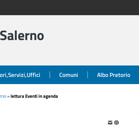
 Salerno
ori,Servizi,Uffici
Comuni
Albo Pretorio
orno
»
lettura Eventi in agenda