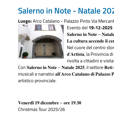
Salerno in Note - Natale 20
Luogo:
Arco Catalano - Palazzo Pinto Via Mercanti
Evento del
19-12-2025
𝐒𝐚𝐥𝐞𝐫𝐧𝐨 𝐢𝐧 𝐍𝐨𝐭𝐞 – 𝐍𝐚𝐭𝐚𝐥
𝐋𝐚 𝐜𝐮𝐥𝐭𝐮𝐫𝐚 𝐚𝐜𝐜𝐞𝐧𝐝𝐞 𝐢𝐥 𝐜𝐞𝐧
Nel cuore del centro stori
𝐝’𝐀𝐫𝐭𝐢𝐬𝐭𝐚, la Provincia di 
rivolta a cittadini e visita
Con 𝐒𝐚𝐥𝐞𝐫𝐧𝐨 𝐢𝐧 𝐍𝐨𝐭𝐞 – 𝐍𝐚𝐭𝐚𝐥𝐞 𝟐𝟎𝟐𝟓, il settore 𝐑
musicali e narrativi 𝐚𝐥𝐥’𝐀𝐫𝐜𝐨 𝐂𝐚𝐭𝐚𝐥𝐚𝐧𝐨 𝐝𝐢 𝐏𝐚
artistico provinciale.
𝐕𝐞𝐧𝐞𝐫𝐝𝐢̀ 𝟏𝟗 𝐝𝐢𝐜𝐞𝐦𝐛𝐫𝐞 – 𝐨𝐫𝐞 𝟏𝟗.𝟑𝟎
Christmas Tour 2025/26