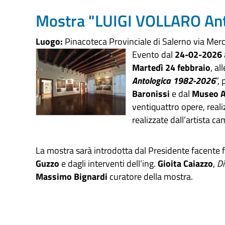
Mostra "LUIGI VOLLARO An
Luogo:
Pinacoteca Provinciale di Salerno via Merc
Evento dal
24-02-2026
Martedì 24 febbraio
, al
Antologica 1982-2026
”,
Baronissi
e dal
Museo 
ventiquattro opere, real
realizzate dall’artista c
La mostra sarà introdotta dal Presidente facente f
Guzzo
e dagli interventi dell’ing.
Gioita Caiazzo
,
Di
Massimo Bignardi
curatore della mostra.