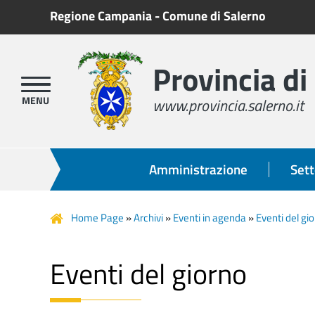
Regione Campania
-
Comune di Salerno
Provincia di
www.provincia.salerno.it
Amministrazione
Sett
Home Page
»
Archivi
»
Eventi in agenda
»
Eventi del gi
Eventi del giorno