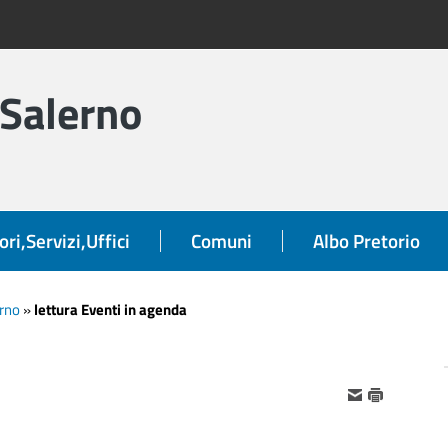
 Salerno
ori,Servizi,Uffici
Comuni
Albo Pretorio
orno
»
lettura Eventi in agenda