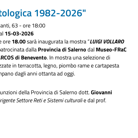
tologica 1982-2026"
anti, 63 - ore 18:00
al
15-03-2026
le ore
18.00
sarà inaugurata la mostra “
LUIGI VOLLARO
 patrocinata dalla
Provincia di Salerno
dal
Museo-FRaC
ARCOS
di Benevento
. In mostra una selezione di
izzate in terracotta, legno, piombo rame e cartapesta
ampano dagli anni ottanta ad oggi.
unzioni della Provincia di Salerno dott.
Giovanni
rigente Settore Reti e Sistemi culturali
e dal prof.