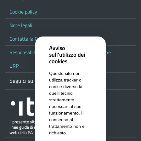
Cookie policy
Note legali
Contatta la Provincia
Avviso
Responsabile del procedimento di pubblicazione
sull'utilizzo dei
cookies
URP
Questo sito non
Seguici su:
Webmail
Facebook
Youtube
RSS
Google
utilizza tracker o
cookie diversi da
quelli tecnici
strettamente
necessari al suo
funzionamento. Il
consenso al
trattamento non è
richiesto.