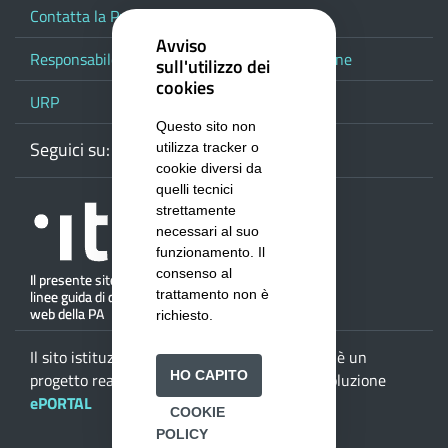
Contatta la Provincia
Avviso
Responsabile del procedimento di pubblicazione
sull'utilizzo dei
cookies
URP
Questo sito non
Seguici su:
Webmail
Facebook
Youtube
RSS
Google
utilizza tracker o
cookie diversi da
quelli tecnici
strettamente
necessari al suo
funzionamento. Il
consenso al
trattamento non è
richiesto.
Il sito istituzionale della
Provincia di Salerno
è un
HO CAPITO
progetto realizzato da
ISWEB S.p.A.
con la soluzione
ePORTAL
COOKIE
POLICY