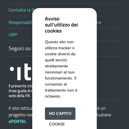
Contatta la Provincia
Avviso
Responsabile del procedimento di pubblicazione
sull'utilizzo dei
cookies
URP
Questo sito non
Seguici su:
Webmail
Facebook
Youtube
RSS
Google
utilizza tracker o
cookie diversi da
quelli tecnici
strettamente
necessari al suo
funzionamento. Il
consenso al
trattamento non è
richiesto.
Il sito istituzionale della
Provincia di Salerno
è un
HO CAPITO
progetto realizzato da
ISWEB S.p.A.
con la soluzione
ePORTAL
COOKIE