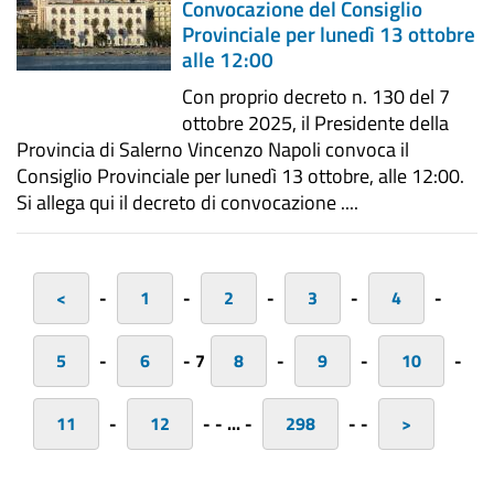
Convocazione del Consiglio
Provinciale per lunedì 13 ottobre
alle 12:00
Con proprio decreto n. 130 del 7
ottobre 2025, il Presidente della
Provincia di Salerno Vincenzo Napoli convoca il
Consiglio Provinciale per lunedì 13 ottobre, alle 12:00.
Si allega qui il decreto di convocazione ....
<
-
1
-
2
-
3
-
4
-
5
-
6
-
7
8
-
9
-
10
-
11
-
12
-
-
...
-
298
-
-
>