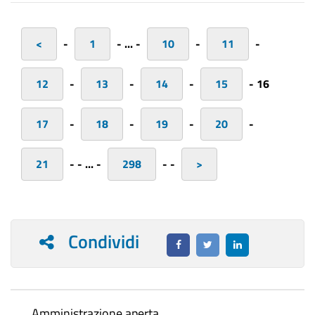
<
-
1
-
...
-
10
-
11
-
12
-
13
-
14
-
15
-
16
17
-
18
-
19
-
20
-
21
-
-
...
-
298
-
-
>
Condividi
Amministrazione aperta