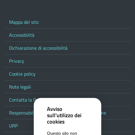
Mappa del sito
Accessibilità
Dichiarazione di accessibilità
Privacy
Cookie policy
Note legali
Contatta la Provincia
Avviso
Responsabile del procedimento di pubblicazione
sull'utilizzo dei
cookies
URP
Questo sito non