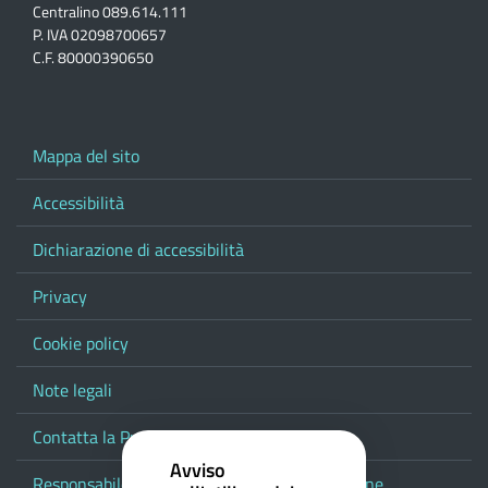
Centralino 089.614.111
P. IVA 02098700657
C.F. 80000390650
Mappa del sito
Accessibilità
Dichiarazione di accessibilità
Privacy
Cookie policy
Note legali
Contatta la Provincia
Avviso
Responsabile del procedimento di pubblicazione