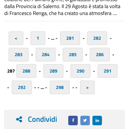
dalla Provincia di Salerno. Il 29 Agosto è stata la volta
di Francesco Renga, che ha creato una atmosfera ....
<
-
1
-
...
-
281
-
282
-
283
-
284
-
285
-
286
-
287
288
-
289
-
290
-
291
-
292
-
-
...
-
298
-
-
>
Condividi