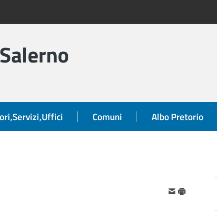
 Salerno
ori,Servizi,Uffici
Comuni
Albo Pretorio