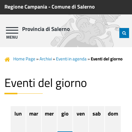
Regione Campania
-
Comune di Salerno
Provincia di Salerno
Home Page
»
Archivi
»
Eventi in agenda
»
Eventi del giorno
Eventi del giorno
lun
mar
mer
gio
ven
sab
dom