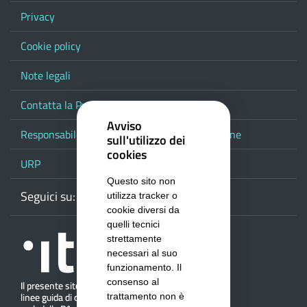
Privacy
Cookie policy
Note legali
Contatta la Provincia
Avviso
Responsabile del procedimento di pubblicazione
sull'utilizzo dei
cookies
URP
Questo sito non
Seguici su:
Webmail
Facebook
Youtube
RSS
Google
utilizza tracker o
cookie diversi da
quelli tecnici
strettamente
necessari al suo
funzionamento. Il
consenso al
trattamento non è