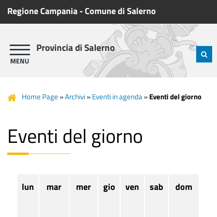
Regione Campania
-
Comune di Salerno
Provincia di Salerno
Home Page
»
Archivi
»
Eventi in agenda
»
Eventi del giorno
Eventi del giorno
lun
mar
mer
gio
ven
sab
dom