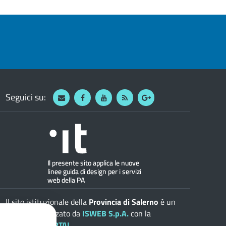
Seguici su:
Webmail
Facebook
Youtube
RSS
Google
Il sito istituzionale della
Provincia di Salerno
è un
progetto realizzato da
ISWEB S.p.A.
con la
soluzione
ePORTAL