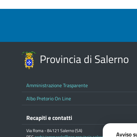
Provincia di Salerno
Amministrazione Trasparente
Albo Pretorio On Line
Recapiti e contatti
Via Roma - 84121 Salerno (SA)
Avviso su
PEC
archiviogenerale@pec.provincia.salerno.it