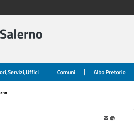
 Salerno
ori,Servizi,Uffici
Comuni
Albo Pretorio
orno