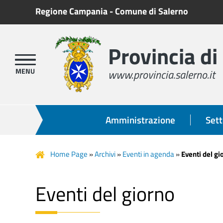
Regione Campania
-
Comune di Salerno
Provincia di
www.provincia.salerno.it
Amministrazione
Sett
Home Page
»
Archivi
»
Eventi in agenda
»
Eventi del gi
Eventi del giorno