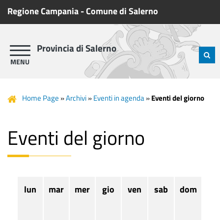
Regione Campania
-
Comune di Salerno
Provincia di Salerno
Home Page
»
Archivi
»
Eventi in agenda
»
Eventi del giorno
Eventi del giorno
lun
mar
mer
gio
ven
sab
dom