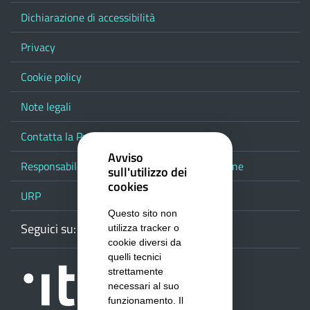
Dichiarazione di accessibilità
Privacy
Cookie policy
Note legali
Contatta la Provincia
Avviso
Responsabile del procedimento di pubblicazione
sull'utilizzo dei
cookies
URP
Questo sito non
Seguici su:
Webmail
Facebook
Youtube
RSS
Google
utilizza tracker o
cookie diversi da
quelli tecnici
strettamente
necessari al suo
funzionamento. Il