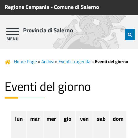
Regione Campania
-
Comune di Salerno
Provincia di Salerno
Home Page
»
Archivi
»
Eventi in agenda
»
Eventi del giorno
Eventi del giorno
lun
mar
mer
gio
ven
sab
dom