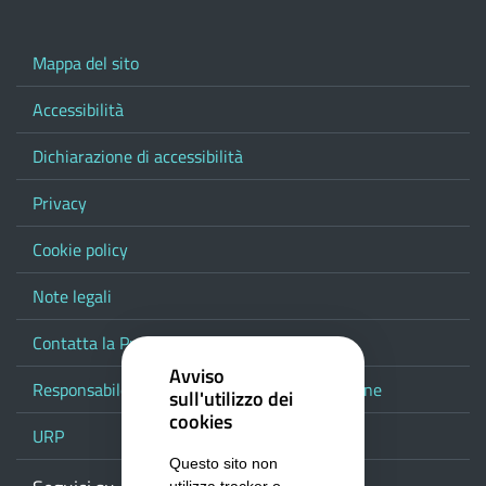
Mappa del sito
Accessibilità
Dichiarazione di accessibilità
Privacy
Cookie policy
Note legali
Contatta la Provincia
Avviso
Responsabile del procedimento di pubblicazione
sull'utilizzo dei
cookies
URP
Questo sito non
utilizza tracker o