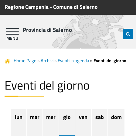
Regione Campania
-
Comune di Salerno
Provincia di Salerno
Home Page
»
Archivi
»
Eventi in agenda
»
Eventi del giorno
Eventi del giorno
lun
mar
mer
gio
ven
sab
dom