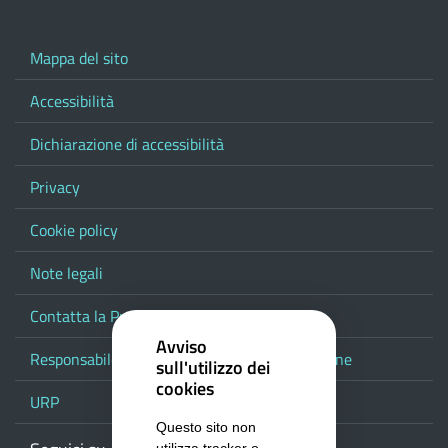
Mappa del sito
Accessibilità
Dichiarazione di accessibilità
Privacy
Cookie policy
Note legali
Contatta la Provincia
Avviso
Responsabile del procedimento di pubblicazione
sull'utilizzo dei
cookies
URP
Questo sito non
utilizza tracker o