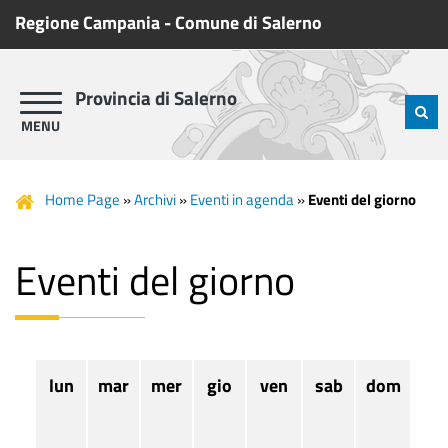
Regione Campania
-
Comune di Salerno
Provincia di Salerno
Home Page
»
Archivi
»
Eventi in agenda
»
Eventi del giorno
Eventi del giorno
lun
mar
mer
gio
ven
sab
dom