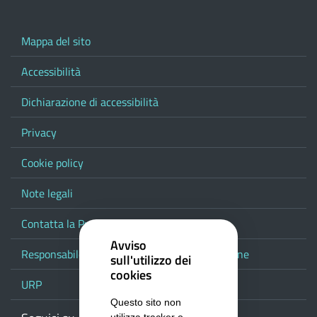
Mappa del sito
Accessibilità
Dichiarazione di accessibilità
Privacy
Cookie policy
Note legali
Contatta la Provincia
Avviso
Responsabile del procedimento di pubblicazione
sull'utilizzo dei
cookies
URP
Questo sito non
utilizza tracker o