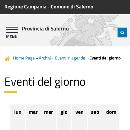
Regione Campania
-
Comune di Salerno
Provincia di Salerno
Home Page
»
Archivi
»
Eventi in agenda
»
Eventi del giorno
Eventi del giorno
lun
mar
mer
gio
ven
sab
dom