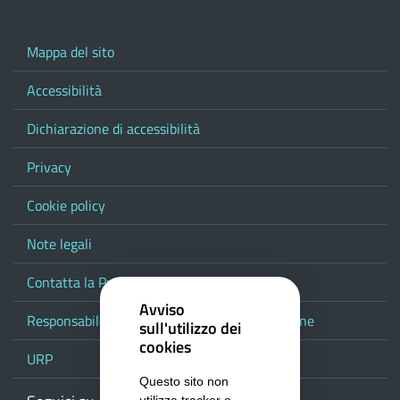
Mappa del sito
Accessibilità
Dichiarazione di accessibilità
Privacy
Cookie policy
Note legali
Contatta la Provincia
Avviso
Responsabile del procedimento di pubblicazione
sull'utilizzo dei
cookies
URP
Questo sito non
utilizza tracker o